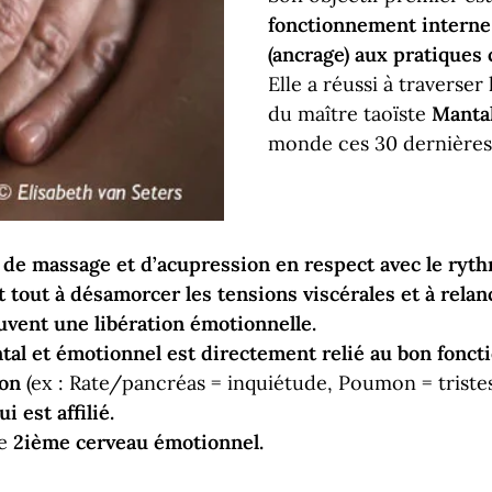
fonctionnement interne d
(ancrage) aux pratiques c
Elle a réussi à traverse
du maître taoïste
Manta
monde ces 30 dernières
 de massage et d’acupression en respect avec le ryt
 tout à désamorcer les tensions viscérales et à relanc
uvent une libération émotionnelle.
ntal et émotionnel est directement relié au bon fonc
ion
(ex : Rate/pancréas = inquiétude, Poumon = triste
i est affilié.
e
2ième cerveau émotionnel.