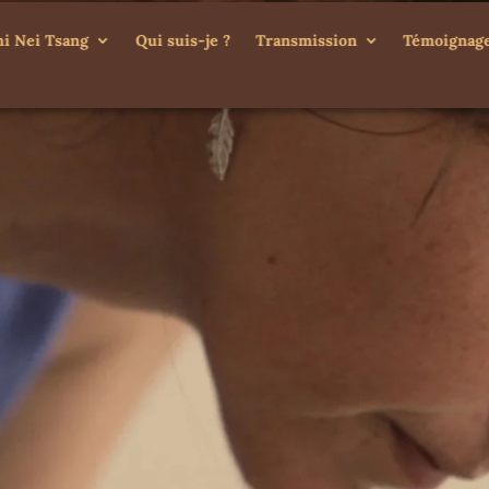
hi Nei Tsang
Qui suis-je ?
Transmission
Témoignag